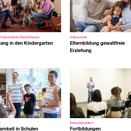
it besonderen Bedürfnissen
Volksschule
ang in den Kindergarten
Elternbildung gewaltfreie
Erziehung
o
Sekundarstufe II
amkeit in Schulen
Fortbildungen