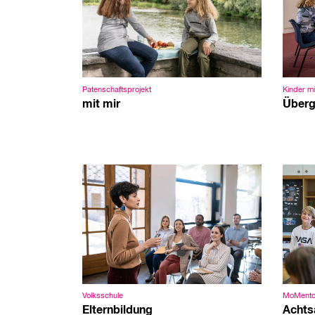
Patenschaftsprojekt
Kinder m
mit mir
Überg
Volksschule
MoMent
Elternbildung
Achts