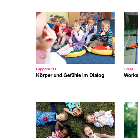
Papperla PEP
Gorilla
Körper und Gefühle im Dialog
Works