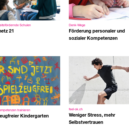
Denk-Wege
itsfördernde Schulen
Förderung personaler und
netz 21
sozialer Kompetenzen
feel-ok.ch
mpetenzen trainieren
Weniger Stress, mehr
zeugfreier Kindergarten
Selbstvertrauen