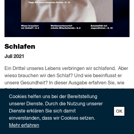
Schlafen
Juli 2021
Ein Drittel unseres Lebens verbringen wir schlafend. Aber
wieso brauchen wir den Schlaf? Und wie beeinflusst er
unsere Gesundheit? In dieser Ausgabe erfahren Sie, wie
Schlaf und Gesundheit zusammenhängen – und was wir
Cookies helfen uns bei der Bereitstellung
für einen besseren Schlaf tun können. Persönlich, als
unserer Dienste. Durch die Nutzung unserer
Arbeitgebende, aber auch als Gesellschaft.
Dienste erklären Sie sich damit
OK
einverstanden, dass wir Cookies setzen.
- Während wir schlafen ...
Mehr erfahren
- Wettbewerbsvorteil ausgeruhte Mitarbeitende
- Tipps für besseren Schlaf