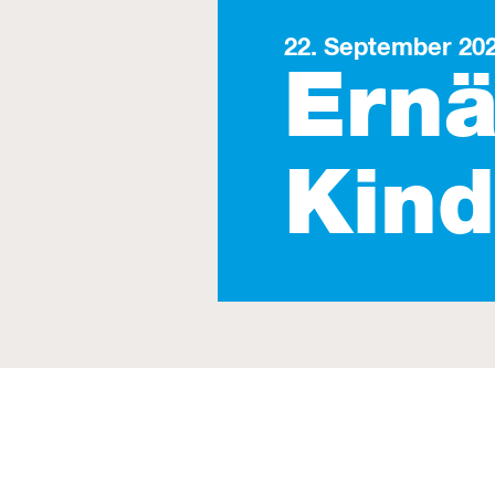
22. September 20
Ernä
Kind