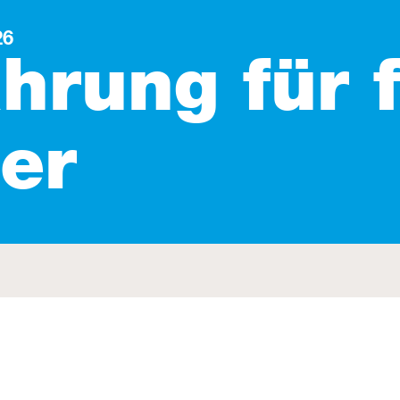
26
hrung für f
er