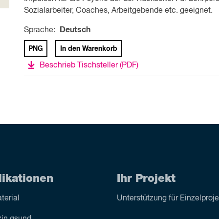
Sozialarbeiter, Coaches, Arbeitgebende etc. geeignet.
Sprache:
Deutsch
PNG
In den Warenkorb
Beschrieb Tischsteller
(PDF)
likationen
Ihr Projekt
terial
Unterstützung für Einzelproj
in gsund